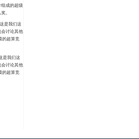
学组成的超级
队奖。
这是我们这
也会讨论其他
模的超算竞
这是我们这
也会讨论其他
模的超算竞