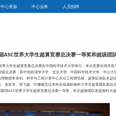
中心资源
中心业务
人员招聘
届ASC世界大学生超算竞赛总决赛一等奖和超级团
C世界大学生超算竞赛总决赛在中国科学技术大学举行。本次竞赛全球共有3
晋级总决赛，其中包括清华大学、北京大学、中国科学技术大学、中山大
助理教授李卓钊、科学与工程计算中心主任工程师范靖、超算队前队长赵
臻、吴笑丰、郑飞扬、叶璨铭五位本科生组成的南科大学生超算团队获总
获得ASC世界大学生超算竞赛总决赛一等奖，本次超级团队奖是南科大